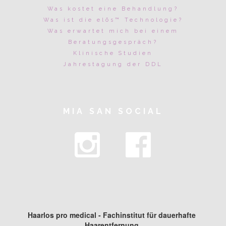
Was kostet eine Behandlung?
Was ist die elōs™ Technologie?
Was erwartet mich bei einem
Beratungsgespräch?
Klinische Studien
Jahrestagung der DDL
MIA SAN SOCIAL
Haarlos pro medical - Fachinstitut für dauerhafte
Haarentfernung