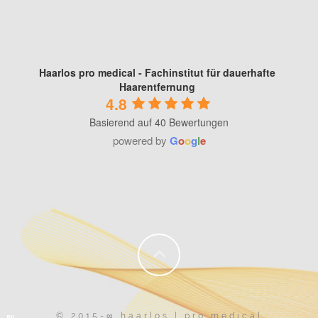
Haarlos pro medical - Fachinstitut für dauerhafte
Haarentfernung
4.8
Basierend auf 40 Bewertungen
powered by
G
o
o
g
l
e
© 2015-∞ haarlos | pro medical