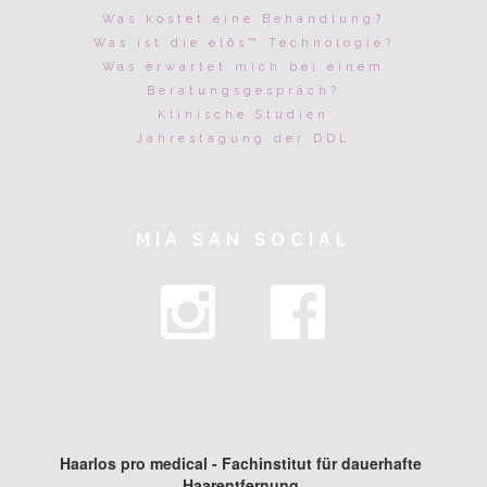
Was kostet eine Behandlung?
Was ist die elōs™ Technologie?
Was erwartet mich bei einem
Beratungsgespräch?
Klinische Studien
Jahrestagung der DDL
MIA SAN SOCIAL
Haarlos pro medical - Fachinstitut für dauerhafte
Haarentfernung